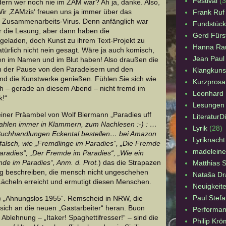
Festival
(3
ndern wer noch nie im ZAM war? Ah ja, danke. Also,
Wir ‚ZAMzis‘ freuen uns ja immer über das
Frank Ruf
 Zusammenarbeits-Virus. Denn anfänglich war
Fundstück
r die Lesung, aber dann haben die
Gerd Fürs
geladen, doch Kunst zu ihrem Text-Projekt zu
Hanna Ra
ürlich nicht nein gesagt. Wäre ja auch komisch,
Jean Paul
n im Namen und im Blut haben! Also draußen die
in der Pause von den Paradeisern und den
Klangkuns
d die Kunstwerke genießen. Fühlen Sie sich wie
Kurzprosa
ch – gerade an diesem Abend – nicht fremd im
Leonhard F
k!“
Lesungen
einer Präambel von Wolf Biermann „Paradies uff
LiteraturD
zahlen immer in Klammern, zum Nachlesen :-) : …
Lyrik
(28)
Buchhandlungen Eckental bestellen… bei Amazon
Lyriknacht
r falsch, wie „Fremdlinge im Paradies“, „Die Fremde
madeleine
aradies“, „Der Fremde im Paradies“, „Wie ein
de im Paradies“, Anm. d. Prot.
) das die Strapazen
Matthias 
ng beschreiben, die mensch nicht ungeschehen
Nataša Dr
ächeln erreicht und ermutigt diesen Menschen.
Neuigkeit
Paul Stefa
0) „Ahnungslos 1955“. Remscheid in NRW, die
 sich an die neuen „Gastarbeiter“ heran. Buon
Performa
Ablehnung – „Itaker! Spaghettifresser!“ – sind die
Philip Krö