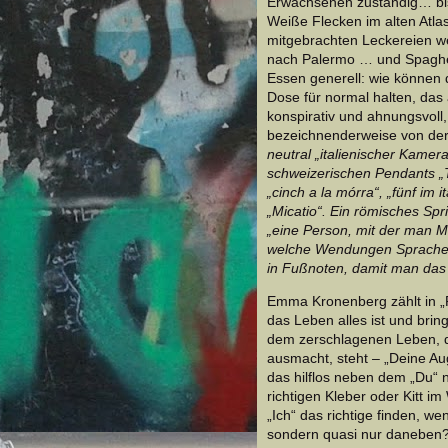
Erwachsenen zuständig… bis a
Weiße Flecken im alten Atlas
mitgebrachten Leckereien 
nach Palermo … und Spaghet
Essen generell: wie können 
Dose für normal halten, das
konspirativ und ahnungsvoll,
bezeichnenderweise von der
neutral „italienischer Kamera
schweizerischen Pendants „
„cinch a la mórra“, „fünf im 
„Micatio“. Ein römisches Sp
„eine Person, mit der man Mi
welche Wendungen Sprache n
in Fußnoten, damit man das 
Emma Kronenberg zählt in „Pa
das Leben alles ist und bri
dem zerschlagenen Leben, 
ausmacht, steht – „Deine Au
das hilflos neben dem „Du“
richtigen Kleber oder Kitt 
„Ich“ das richtige finden, w
sondern quasi nur daneben