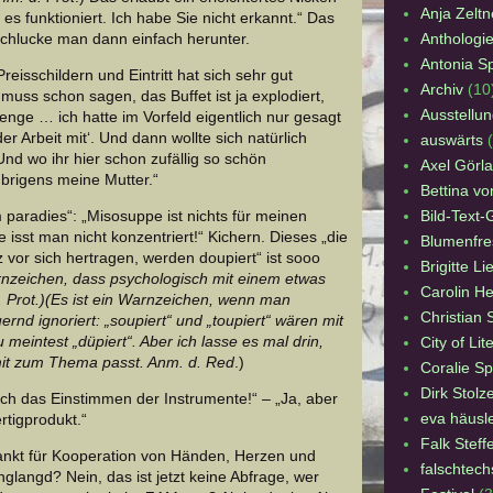
Anja Zeltn
es funktioniert. Ich habe Sie nicht erkannt.“ Das
Anthologi
schlucke man dann einfach herunter.
Antonia S
eisschildern und Eintritt hat sich sehr gut
Archiv
(10
 muss schon sagen, das Buffet ist ja explodiert,
Ausstellun
Menge … ich hatte im Vorfeld eigentlich nur gesagt
r Arbeit mit‘. Und dann wollte sich natürlich
auswärts
nd wo ihr hier schon zufällig so schön
Axel Görl
übrigens meine Mutter.“
Bettina v
Bild-Text-
 paradies“: „Misosuppe ist nichts für meinen
isst man nicht konzentriert!“ Kichern. Dieses „die
Blumenfre
z vor sich hertragen, werden doupiert“ ist sooo
Brigitte Li
rnzeichen, dass psychologisch mit einem etwas
Carolin He
. Prot.)(Es ist ein Warnzeichen, wenn man
Christian 
rnd ignoriert: „soupiert“ und „toupiert“ wären mit
meintest „düpiert“. Aber ich lasse es mal drin,
City of Lit
mit zum Thema passt. Anm. d. Red
.)
Coralie S
Dirk Stolz
och das Einstimmen der Instrumente!“ – „Ja, aber
eva häusl
tigprodukt.“
Falk Steff
nkt für Kooperation von Händen, Herzen und
falschtech
nglangd? Nein, das ist jetzt keine Abfrage, wer