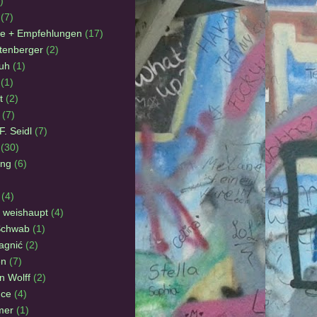
)
(7)
e + Empfehlungen
(17)
tenberger
(2)
uh
(1)
(1)
t
(2)
(7)
. Seidl
(7)
(30)
ing
(6)
(4)
 weishaupt
(4)
Schwab
(1)
agnić
(2)
en
(7)
n Wolff
(2)
nce
(4)
mer
(1)