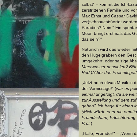
selbst“ – kommt die Ich-Erzä
zerstrittenen Familie und vo
Max Ernst und Caspar David 
ver(sehnsuchts)ortet werden.
Paradies? Nein.“ Ein sponta
Meer, bringt erstmals das G
das sein?“
Natürlich wird das wieder mit
den Hügelgräbern den Geschi
umgekehrt, oder salzige Ab
Meerwasser anspielen? Bitte
Red.)(Aber das Freiheitsgef
„Jetzt noch etwas Musik in 
der Vernissage!“ (
war es pei
einmal ungefolgt, da sie wei
zur Ausstellung und dem zufäl
gehen? Ich frage für einen 
(Mich würde eher die emotio
Fremdscham, Erleichterung 
Prot.
)
„Hallo, Fremder!“ – „Wenn d