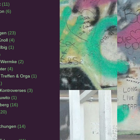
t
(11)
ion
(6)
agen
(23)
noll
(4)
lbig
(1)
)
n Wermke
(2)
ter
(4)
 Treffen & Orga
(1)
1)
 Kontroverses
(3)
uwito
(1)
lberg
(16)
(20)
ichungen
(14)