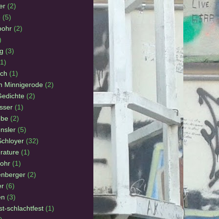
er
(2)
e
(5)
pohr
(2)
)
g
(3)
(1)
ach
(1)
on Minnigerode
(2)
Gedichte
(2)
sser
(1)
ebe
(2)
nsler
(5)
Schloyer
(32)
erature
(1)
pohr
(1)
enberger
(2)
er
(6)
en
(3)
st-schlachtfest
(1)