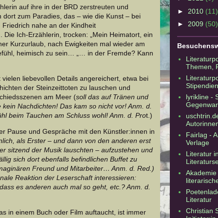
hlerin auf ihre in der BRD zerstreuten und
►
2010
(11)
n dort zum Paradies, das – wie die Kunst – bei
►
2009
(50)
Friedrich nahe an der Kindheit
 Die Ich-Erzählerin, trocken: „Mein Heimatort, ein
ner Kurzurlaub, nach Ewigkeiten mal wieder am
Besuchensw
efühl, heimisch zu sein… „… in der Fremde? Kann
Literaturp
Themen, F
Literaturpo
 vielen liebevollen Details angereichert, etwa bei
Stipendien
chten der Steinzeittoten zu lauschen und
lyrikline 
schiedsszenen am Meer (
soll das auf Tränen und
Gegenwart
 kein Nachdichten! Das kam so nicht vor! Anm. d.
ühl beim Tauchen am Schluss wohl! Anm. d. Pro
t.)
uschtrin.d
Autorinne
der Pause und Gespräche mit den Künstler:innen in
Fairlag - A
nlich, als Erster – und dann von den anderen erst
Verlage
ter sitzend der Musik lauschten – aufzustehen und
Literatur 
lig sich dort ebenfalls befindlichen Buffet zu
Literaturse
imaginären Freund und Mitarbeiter… Anm. d. Red.)
Akademie 
nale Reaktion der Leserschaft interessieren:
literarisc
dass es anderen auch mal so geht, etc.? Anm. d.
Poetenlade
Literatur
Christian 
as in einem Buch oder Film auftaucht, ist immer