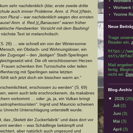
Wortwerk 
ikum sehr nachdenklich (
klar, erste zweite dritte
Wortwerk 
Schule auch immer Probleme. Anm. d. Prot.)(Nein,
Yvonne Ri
erson Plural – war nachdenklich wegen des ernsten
nause! Anm. d. Red.)(„Banausen“ waren früher
Neue Beiträ
raktische Handwerker. Vorsicht mit dem Bashing!
 nächste Text ist melancholisch:
Trage unsere
Reader ein,
z
 (S. 28) … wie schnell ein von der Wintersonne
 Mensch, ein Obdach- und Wohnungsloser, ein
https://ww
der Zugvogel – den „lästigen“ Stadt-Sperlingen
osts/defau
gleichgesetzt wird. Die oft verschlossenen Herzen
Mail angeben
e Frauen schenken ihm Turnschuhe oder teilen
fertig. Blogtr
fenherzig mit Sperlingen seine letzten
nicht wir.
Dat
fühlt sich jetzt doch ein bisschen warm an.“
rscheinlichkeit, erschossen zu werden“ (S. 69)
Blog-Archiv
hen, wenn auch teils erschrockenem, da makabres
chern vorkommt … oder „ja, ja, ein Vulkan bringt
▼
2026
(20)
astrophentouristen“: Ingrid und Mauricio scheinen
Juli
(2)
zu Unrecht Unterschlagung unterstellt wurde.
Juni
(3)
 das „Skelett der Zuckerfabrik“ und dass dort vor
Mai
(3)
rannt werden – was Schädlinge bekämpft und
April
(3)
leichtert, aber natürlich auch ungesund und