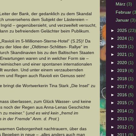
März
(3)
Februar
(3
Leiter der Bank, der gedanklich zu dem Skandal
ich unversehens dem Subjekt der Lästereien –
Januar
(3)
 Ingrid – gegenübersieht, und verzweifelt versucht,
►
2025
(23)
 dann zu befreiendem Gelächter beim Publikum.
►
2024
(1)
Ravioli im 5-Millionen-Sterne-Hotel“ (S.25)! Da
►
2023
(1)
zu der Idee der „Oldtimer-Schlitten- Rallye“ im
durch Skandinavien bis zu den Baltischen Staaten
►
2021
(1)
 Erwartungen waren und in welcher Form sie –
►
2020
(1)
heimischen und einer spontanen internationalen
llt wurden. Und unter einem verzaubernden
►
2019
(4)
urm und Regen auch Ravioli ein Genuss sein!
►
2018
(1)
e bringt die Wortwerkerin Tina Stark „Die Insel“ zu
►
2017
(4)
►
2016
(5)
 nass überlassen, zum Glück Wasser- und keine
►
2015
(7)
s noch der Regen aus Anna-Lenas Geschichte
►
2014
(2)
 zu meiner.“ (
und es wird kein „fremd im
s in der Fremde“ Anm. d. Prot.
)
►
2013
(3)
►
2012
(7)
warmen Geborgenheit nachtrauern, über das
s Begeben in neue – „alles anders auch man
►
2011
(9)