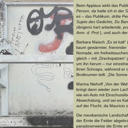
Beim Applaus wirkt das Publ
Person, da hatte ich in der 
es – das Publikum, dritte P
Sujets des Gedichts, Du Ba
übrigens hart arbeitende, p
Anm. d. Prot
.), und auch der
Barbara Maisch „Es ist kalt“
kaum gewärmter, frierender
Nomade, ein freiheitssuchen
gleich – mit „Dreckspatzen“ 
um ihn herum – nur einzeln
ihren Schnaps, während er of
Brotkrumen teilt: „Die Sonne 
Marina Niehoff „Von der Wah
bringt dann wieder zum Lac
wie ein Auto mit Einschusslö
Abwechslung, und sei es Kat
auf der Flucht, da Mauricio 
Die mexikanische Landschaft,
der Ernte die Felder abgeb
paradoxerweise die Ernte er