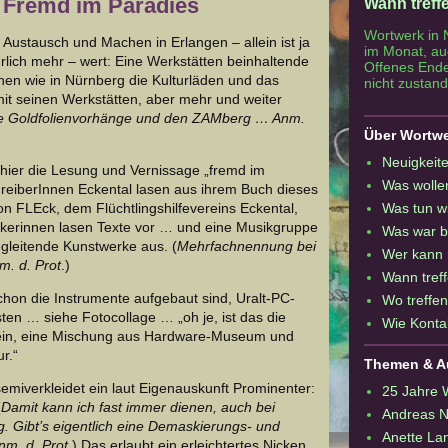
- Fremd im Paradies
Wann treff
Wortwerk in 
ustausch und Machen in Erlangen – allein ist ja
im Monat, auc
rlich mehr – wert: Eine Werkstätten beinhaltende
Offenes Ende
hen wie in Nürnberg die Kulturläden und das
nicht zustand
it seinen Werkstätten, aber mehr und weiter
ie Goldfolienvorhänge und den ZAMberg … Anm.
Über Wortw
Neuigkeite
 hier die Lesung und Vernissage „fremd im
Was wolle
chreiberInnen Eckental lasen aus ihrem Buch dieses
Was tun w
on FLEck, dem Flüchtlingshilfevereins Eckental,
rkerinnen lasen Texte vor … und eine Musikgruppe
Was war b
egleitende Kunstwerke aus. (
Mehrfachnennung bei
Wer kann
m. d. Prot
.)
Wann treff
schon die Instrumente aufgebaut sind, Uralt-PC-
Wo treffen
ten … siehe Fotocollage … „oh je, ist das die
Wie Konta
Nein, eine Mischung aus Hardware-Museum und
r.“
Themen & A
emiverkleidet ein laut Eigenauskunft Prominenter:
25 Jahre 
(
Damit kann ich fast immer dienen, auch bei
Andreas 
. Gibt’s eigentlich eine Demaskierungs- und
Anette La
m. d. Prot
.) Das erlaubt ein erleichtertes Nicken