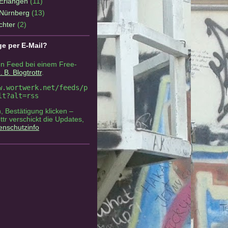
Erlangen
(11)
Nürnberg
(13)
chter
(2)
ge per E-Mail?
n Feed bei einem Free-
. B. Blogtrottr
.
w.wortwerk.net/feeds/p
lt?alt=rss
, Bestätigung klicken –
ottr verschickt die Updates,
enschutzinfo