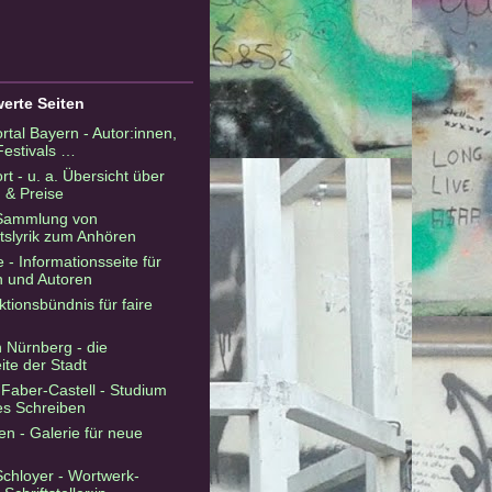
erte Seiten
ortal Bayern - Autor:innen,
estivals …
rt - u. a. Übersicht über
 & Preise
- Sammlung von
slyrik zum Anhören
e - Informationsseite für
n und Autoren
ktionsbündnis für faire
in Nürnberg - die
ite der Stadt
Faber-Castell - Studium
hes Schreiben
n - Galerie für neue
Schloyer - Wortwerk-