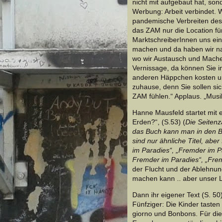
nicht mit aufgebaut hat, so
Werbung: Arbeit verbindet. 
pandemische Verbreiten des
das ZAM nur die Location fü
MarktschreiberInnen uns ein
machen und da haben wir nat
wo wir Austausch und Mache
Vernissage, da können Sie 
anderen Häppchen kosten un
zuhause, denn Sie sollen si
ZAM fühlen.“ Applaus. „Musi
Hanne Mausfeld startet mit 
Erden?“, (S.53) (
Die Seiten
das Buch kann man in den 
sind nur ähnliche Titel, abe
im Paradies“, „Fremder im P
Fremder im Paradies“, „Frem
der Flucht und der Ablehnu
machen kann .. aber unser L
Dann ihr eigener Text (S. 5
Fünfziger: Die Kinder tasten
giorno und Bonbons. Für die 