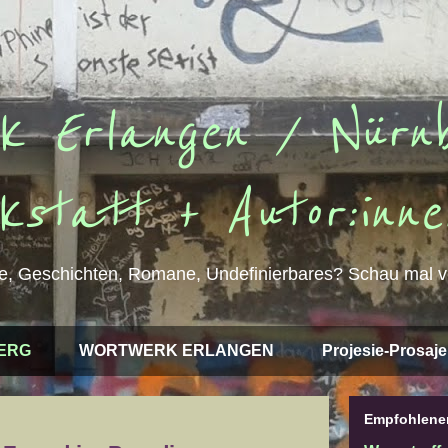
k Erlangen / Nürnb
kstatt + Autor:inne
e, Geschichten, Romane, Undefinierbares? Schau mal v
ERG
WORTWERK ERLANGEN
Projesie-Prosaje
Empfohlener