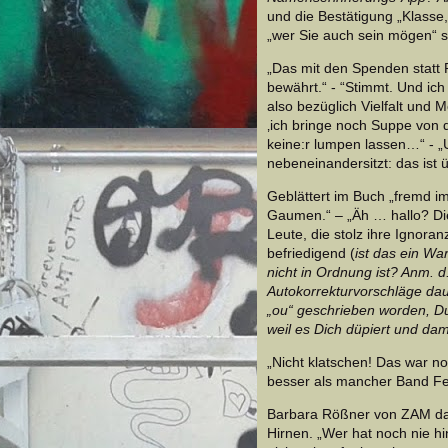
und die Bestätigung „Klasse, 
„wer Sie auch sein mögen“ 
„Das mit den Spenden statt Pr
bewährt.“ - “Stimmt. Und ich
also bezüglich Vielfalt und 
‚ich bringe noch Suppe von de
keine:r lumpen lassen…“ - „U
nebeneinandersitzt: das ist 
Geblättert im Buch „fremd im
Gaumen.“ – „Äh … hallo? Die 
Leute, die stolz ihre Ignoran
befriedigend (
ist das ein Wa
nicht in Ordnung ist? Anm. d
Autokorrekturvorschläge daue
„ou“ geschrieben worden, Du 
weil es Dich düpiert und da
„Nicht klatschen! Das war n
besser als mancher Band Fer
Barbara Rößner von ZAM da
Hirnen. „Wer hat noch nie hi