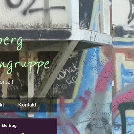
erg
ngruppe
orbei!
kt
Kontakt
 Beitrag