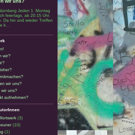
en wir uns?
Nürnberg Jeden 1. Montag
h feiertags, ab 20:15 Uhr.
. Da hin und wieder Treffen
e k...
erk
n!
n wir?
ir?
isher?
 mitmachen?
en wir uns?
 wir uns?
kt aufnehmen?
utorInnen
Wortwerk
(3)
Neuner
(10)
ng
(1)