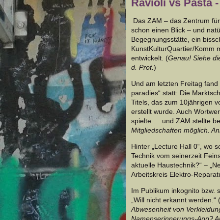
Ravioli vs Pasta 
Das ZAM – das Zentrum für A
schon einen Blick – und natü
Begegnungsstätte, ein bissc
KunstKulturQuartier/Komm m
entwickelt. (
Genau! Siehe d
d. Prot.
)
Und am letzten Freitag fand
paradies“ statt: Die Markts
Titels, das zum 10jährigen v
erstellt wurde. Auch Wortwe
spielte … und ZAM stellte b
Mitgliedschaften möglich. An
Hinter „Lecture Hall 0“, wo 
Technik vom seinerzeit Feins
aktuelle Haustechnik?“ – „
Arbeitskreis Elektro-Reparatu
Im Publikum inkognito bzw. s
„Will nicht erkannt werden.“ 
Abwesenheit von Verkleidung
Namenserinnerungs-App? An