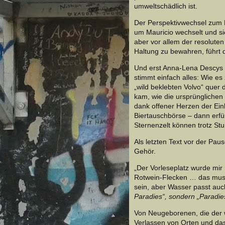
umweltschädlich ist.
Der Perspektivwechsel zum 
um Mauricio wechselt und s
aber vor allem der resoluten
Haltung zu bewahren, führt
Und erst Anna-Lena Descys „
stimmt einfach alles: Wie es 
„wild beklebten Volvo“ quer 
kam, wie die ursprünglichen
dank offener Herzen der Ein
Biertauschbörse – dann erfü
Sternenzelt können trotz St
Als letzten Text vor der Paus
Gehör.
„Der Vorleseplatz wurde mir
Rotwein-Flecken … das mus
sein, aber Wasser passt auch
Paradies“, sondern „Paradie
Von Neugeborenen, die der 
Verlassen von Orten und da