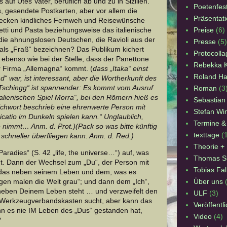
uf Utes Vater, beruflich ab und zu in Sizilien.
Poetenfes
, gesendete Postkarten, aber vor allem die
Präsentat
wecken kindliches Fernweh und Reisewünsche
Preise
(6)
ti und Pasta beziehungsweise das italienische
die ahnungslosen Deutschen, die Ravioli aus der
Presse
(5)
 als „Fraß“ bezeichnen? Das Publikum kichert
Protocoll
 ebenso wie bei der Stelle, dass der Panettone
Rebekka K
 Firma „Allemagna“ kommt. (
dass „Itaka“ einst
Roland Ha
d“ war, ist interessant, aber die Wortherkunft des
Tschingg“ ist spannender: Es kommt vom Ausruf
Roman
(3
italienischen Spiel Morra“, bei den Römern hieß es
Sebastia
richwort beschrieb eine ehrenwerte Person mit
Stefan Win
catio im Dunkeln spielen kann.“ Unglaublich,
Termine &
immt… Anm. d. Prot.)(Pack so was bitte künftig
texttage
(
schneller überfliegen kann. Anm. d. Red.)
Theorie +
radies“ (S. 42 „life, the universe…“) auf, was
Thomas S
ngt. Dann der Wechsel zum „Du“, der Person mit
Tobias Fa
das neben seinem Leben und dem, was es
Über uns
gen malen die Welt grau“; und dann dem „Ich“,
 neben Deinem Leben steht … und verzweifelt den
ULF
(3)
im Werkzeugverbandskasten sucht, aber kann das
Veröffentl
enn es nie IM Leben des „Dus“ gestanden hat,
Video
(4)
?