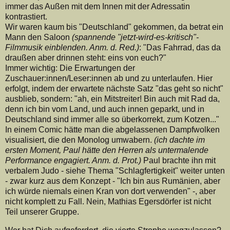
immer das Außen mit dem Innen mit der Adressatin
kontrastiert.
Wir waren kaum bis "Deutschland" gekommen, da betrat ein
Mann den Saloon
(spannende "jetzt-wird-es-kritisch"-
Filmmusik einblenden. Anm. d. Red.)
: "Das Fahrrad, das da
draußen aber drinnen steht: eins von euch?"
Immer wichtig: Die Erwartungen der
Zuschauer:innen/Leser:innen ab und zu unterlaufen. Hier
erfolgt, indem der erwartete nächste Satz "das geht so nicht"
ausblieb, sondern: "ah, ein Mitstreiter! Bin auch mit Rad da,
denn ich bin vom Land, und auch innen geparkt, und in
Deutschland sind immer alle so überkorrekt, zum Kotzen..."
In einem Comic hätte man die abgelassenen Dampfwolken
visualisiert, die den Monolog umwabern.
(ich dachte im
ersten Moment, Paul hätte den Herren als untermalende
Performance engagiert. Anm. d. Prot.)
Paul brachte ihn mit
verbalem Judo - siehe Thema "Schlagfertigkeit" weiter unten
- zwar kurz aus dem Konzept - "Ich bin aus Rumänien, aber
ich würde niemals einen Kran von dort verwenden" -, aber
nicht komplett zu Fall. Nein, Mathias Egersdörfer ist nicht
Teil unserer Gruppe.