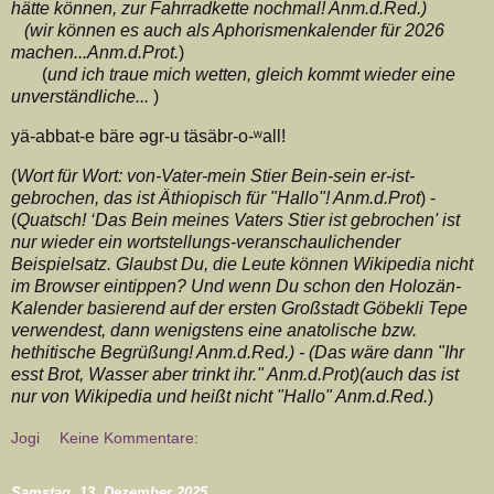
hätte können, zur Fahrradkette nochmal! Anm.d.Red.)
(wir können es auch als Aphorismenkalender für 2026
machen...Anm.d.Prot.
)
(
und ich traue mich wetten, gleich kommt wieder eine
unverständliche...
)
yä-abbat-e bäre əgr-u täsäbr-o-ʷall!
(
Wort für Wort: von-Vater-mein Stier Bein-sein er-ist-
gebrochen, das ist Äthiopisch für "Hallo"! Anm.d.Prot
) -
(
Quatsch! ‘Das Bein meines Vaters Stier ist gebrochen' ist
nur wieder ein wortstellungs-veranschaulichender
Beispielsatz. Glaubst Du, die Leute können Wikipedia nicht
im Browser eintippen? Und wenn Du schon den Holozän-
Kalender basierend auf der ersten Großstadt Göbekli Tepe
verwendest, dann wenigstens eine anatolische bzw.
hethitische Begrüßung! Anm.d.Red.) - (Das wäre dann "Ihr
esst Brot, Wasser aber trinkt ihr." Anm.d.Prot)(auch das ist
nur von Wikipedia und heißt nicht "Hallo" Anm.d.Red.
)
Jogi
Keine Kommentare:
Samstag, 13. Dezember 2025