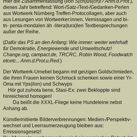
Hier die Zusammenfassung (
von S(ch)us(ch)i? Anm.d.Prot.
),
dieses Jahr betreffend: Wort-/Satz-/Text-/Gedanken-Perlen
aus Wortwerk Nürnberg Treffen-Protocollagen, aber auch
aus Lesungen von Wortwerker:innen, Vernissagen und bi-
tri- penta-mondalen äh -litera(tura)len Textbesprechungen
außer der Reihe.
(
Dafür das PS an den Anfang: Wie immer: weiter wehrhaft
für Demokratie, Energiewende und Umweltschutz!
Change.org, campact.de, TRCRC, Robin Wood, Foodwatch
etcetc... Anm.d.Prot.u.Red.
)
Der Wortwerk-Urnebel begann mit geizigen Goldschmieden,
die ihren Frauen keinen Schmuck schenken sowie einer Yr-
Oma mit Yps(ilon) und Schwyps
Hör gut zu/nota bene, Stasi-Ex: zwei Bekloppte sind
hinreichend homogen!
Da beißt die XXXL-Fliege keine Hundeleine nebst
Anhang ab.
Künstlerinitiierte Bilderverbrennungen: Medien-/Perspektiv-
wechsel und Leerraumerzeugung bleiben aus:
Emissionsgesetz!