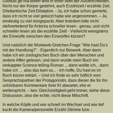
Goodall ge-nla-boren wird in einer Welt der Äußerlichkeiten.
Nicht nur der Körper gedehnt, auch Erzählzeit / erzählte Zeit.
Dilettantische Zeit-Dilatation. - Ja, ich habe schon gemerkt,
dass ich nicht so viel gekürzt habe wie angenommen. – Ja,
eindeutig zu viel reingepackt. Aber trotzdem bitte nicht
stellvertretend für Antonia schneller lesen - genau, und nicht
schneller lesen als die erzählte Zeit! - Vielleicht wenigstens
die Einwürfe zwischen den Einwürfen kürzen?
Und natürlich die Wortwerk-Gretchen-Frage "Wie hast Du's
mit der Handlung?" - Eigentlich nur Beiwerk. Aber dann
habe ich ein zoologisches Buch über den Menschen und
andere Affen gelesen, und dann wurde mein Buch ein
verkappter Science-telling-Roman ... dann wollte ich... dann
habe ich … also das kam so... - Ich hoffe, Du hast es im
Buch kürzer erklärt. – Und ich finde es sehr höflich vom
Gesprächspartner der Protagonistin, dass dieser die für ihn
unhörbaren Kommentare ihrer KI abwartet, ehe er
weiterspricht. – Iwo: Gleichzeitigkeit geht immer, siehe diese
Diskussion, also die echte, nicht diese Mitschrift.
In welche Köpfe und wie schnell im Wechsel und wie tief
kuckt die Kamera/personelle Erzähl-Stimme bzw. -