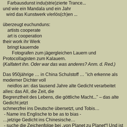
Farbausdunst indu(strie)zierte Trance...
und wie ein Mandala und ein Jahr
wird das Kunstwerk v/erlös(ch)en ...
überzeugt euchunduns:
artists cooperate
art is cooperation
their work ihr Werk
bringt kauernde
Fotografen zum jägergleichen Lauern und
Protocollagisten zum Kalauern.
(
Kalfatert ihn. Oder war das was anderes? Anm. d. Red.)
Das 950jährige … in China Schulstoff … "ich erkenne als
moderner Dichter voll
neidlos an: das tausend Jahre alte Gedicht verarbeitet
alles: das All, die Zeit, die
Begrenztheit des Lebens, die göttliche Macht..." – das alte
Gedicht jetzt
schmerzfrei ins Deutsche übersetzt, und Tobis…
- Name ins Englische to be as to bias -
…jetzige Gedicht ins Chinesische…
- suche die Zeichenfolge bei „von Planet zu Planet“! Und ist