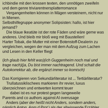
ichbindie mit den krossen texten, den unnötigen zweifeln
und dem genre triviarentnersplatterromance
Vergangenheiten können in Mägen versteinern, nicht nur
in Mienen.
Selbsthilfegruppe anonymer Solipsisten: hallo, ist hier
jemand?
Die blaue Ikeatüte ist der rote Fäden und wäre gerne was
anderes. Und bleib mir bloß weg mit Baustellen!
Harter Tobak, die Mutter mit einer Botenstoff-Dealerin zu
vergleichen, wegen der man mit dem Aufzug zum Lachen
und Lesen in den Keller fliegt
(
Ich glaub hier fehlt was)(ich Guggenheim noch mal und
trage nach)(ja, Du bist immer nachtragend. Und schalt die
Autokorrektur ab, die ergänzt immer so komisch)
Das Korrigieren von Sekundärliteratur ist ... Tertiärliteratur?
Trullatussiklischees markieren ihr revier, luxus
überzeichnen und entwerten kommt teuer
dabei ist es nur protest gegen langeweile
Parents and co authors against AI overusage
Anders (
aber der heißt nicht Anders, sondern anders,
nämlich Anton. Anm.d.Prot
.) als der allwissende Erzähler