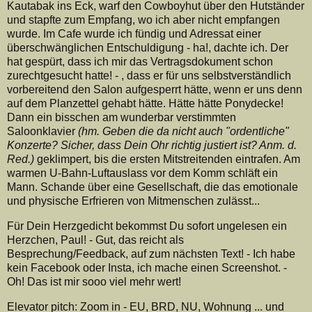
Kautabak ins Eck, warf den Cowboyhut über den Hutständer
und stapfte zum Empfang, wo ich aber nicht empfangen
wurde. Im Cafe wurde ich fündig und Adressat einer
überschwänglichen Entschuldigung - ha!, dachte ich. Der
hat gespürt, dass ich mir das Vertragsdokument schon
zurechtgesucht hatte! - , dass er für uns selbstverständlich
vorbereitend den Salon aufgesperrt hätte, wenn er uns denn
auf dem Planzettel gehabt hätte. Hätte hätte Ponydecke!
Dann ein bisschen am wunderbar verstimmten
Saloonklavier
(hm. Geben die da nicht auch "ordentliche"
Konzerte? Sicher, dass Dein Ohr richtig justiert ist? Anm. d.
Red.)
geklimpert, bis die ersten Mitstreitenden eintrafen. Am
warmen U-Bahn-Luftauslass vor dem Komm schläft ein
Mann. Schande über eine Gesellschaft, die das emotionale
und physische Erfrieren von Mitmenschen zulässt...
Für Dein Herzgedicht bekommst Du sofort ungelesen ein
Herzchen, Paul! - Gut, das reicht als
Besprechung/Feedback, auf zum nächsten Text! - Ich habe
kein Facebook oder Insta, ich mache einen Screenshot. -
Oh! Das ist mir sooo viel mehr wert!
Elevator pitch: Zoom in - EU, BRD, NU, Wohnung ... und