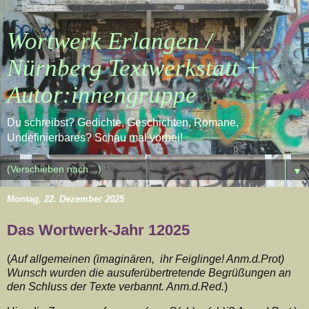
Wortwerk Erlangen /
Nürnberg Textwerkstatt +
Autor:innengruppe
Du schreibst? Gedichte, Geschichten, Romane,
Undefinierbares? Schau mal vorbei!
▼
Montag, 22. Dezember 2025
Das Wortwerk-Jahr 12025
(
Auf allgemeinen (imaginären, ihr Feiglinge! Anm.d.Prot)
Wunsch wurden die ausuferübertretende Begrüßungen an
den Schluss der Texte verbannt. Anm.d.Red.
)