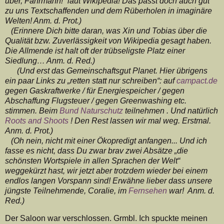
über, Fährmann!“ laut Wikipedia! Das passt doch auch gut
zu uns Textschaffenden und dem Rüberholen in imaginäre
Welten! Anm. d. Prot.)
(Erinnere Dich bitte daran, was Xin und Tobias über die
Qualität bzw. Zuverlässigkeit von Wikipedia gesagt haben.
Die Allmende ist halt oft der trübseligste Platz einer
Siedlung… Anm. d. Red.)
(Und erst das Gemeinschaftsgut Planet. Hier übrigens
ein paar Links zu „retten statt nur schreiben“: auf
campact.de
gegen Gaskraftwerke / für Energiespeicher / gegen
Abschaffung Flugsteuer / gegen Greenwashing etc.
stimmen. Beim
Bund Naturschutz
teilnehmen . Und natürlich
Roots and Shoots
! Den Rest lassen wir mal weg. Erstmal.
Anm. d. Prot.)
(Oh nein, nicht mit einer Ökopredigt anfangen... Und ich
fasse es nicht, dass Du zwar brav zwei Absätze „die
schönsten Wortspiele in allen Sprachen der Welt“
weggekürzt hast, wir jetzt aber trotzdem wieder bei einem
endlos langen Vorspann sind! Erwähne lieber dass unsere
jüngste Teilnehmende, Coralie, im
Fernsehen
war! Anm. d.
Red.)
Der Saloon war verschlossen. Grmbl. Ich spuckte meinen