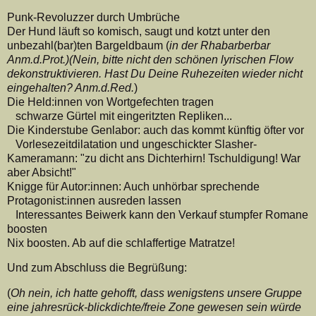
Punk-Revoluzzer durch Umbrüche
Der Hund läuft so komisch, saugt und kotzt unter den
unbezahl(bar)ten Bargeldbaum (
in der Rhabarberbar
Anm.d.Prot.)(Nein, bitte nicht den schönen lyrischen Flow
dekonstruktivieren. Hast Du Deine Ruhezeiten wieder nicht
eingehalten? Anm.d.Red.
)
Die Held:innen von Wortgefechten tragen
schwarze Gürtel mit eingeritzten Repliken...
Die Kinderstube Genlabor: auch das kommt künftig öfter vor
Vorlesezeitdilatation und ungeschickter Slasher-
Kameramann: "zu dicht ans Dichterhirn! Tschuldigung! War
aber Absicht!"
Knigge für Autor:innen: Auch unhörbar sprechende
Protagonist:innen ausreden lassen
Interessantes Beiwerk kann den Verkauf stumpfer Romane
boosten
Nix boosten. Ab auf die schlaffertige Matratze!
Und zum Abschluss die Begrüßung:
(
Oh nein, ich hatte gehofft, dass wenigstens unsere Gruppe
eine jahresrück-blickdichte/freie Zone gewesen sein würde