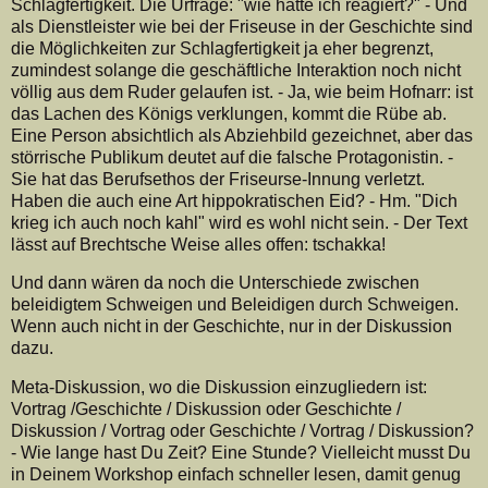
Schlagfertigkeit. Die Urfrage: "wie hätte ich reagiert?" - Und
als Dienstleister wie bei der Friseuse in der Geschichte sind
die Möglichkeiten zur Schlagfertigkeit ja eher begrenzt,
zumindest solange die geschäftliche Interaktion noch nicht
völlig aus dem Ruder gelaufen ist. - Ja, wie beim Hofnarr: ist
das Lachen des Königs verklungen, kommt die Rübe ab.
Eine Person absichtlich als Abziehbild gezeichnet, aber das
störrische Publikum deutet auf die falsche Protagonistin. -
Sie hat das Berufsethos der Friseurse-Innung verletzt.
Haben die auch eine Art hippokratischen Eid? - Hm. "Dich
krieg ich auch noch kahl" wird es wohl nicht sein. - Der Text
lässt auf Brechtsche Weise alles offen: tschakka!
Und dann wären da noch die Unterschiede zwischen
beleidigtem Schweigen und Beleidigen durch Schweigen.
Wenn auch nicht in der Geschichte, nur in der Diskussion
dazu.
Meta-Diskussion, wo die Diskussion einzugliedern ist:
Vortrag /Geschichte / Diskussion oder Geschichte /
Diskussion / Vortrag oder Geschichte / Vortrag / Diskussion?
- Wie lange hast Du Zeit? Eine Stunde? Vielleicht musst Du
in Deinem Workshop einfach schneller lesen, damit genug