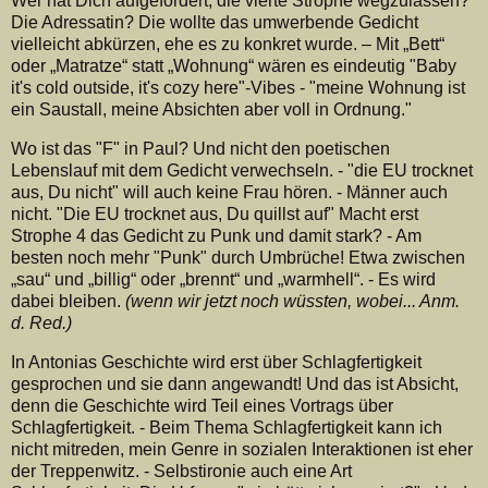
Wer hat Dich aufgefordert, die vierte Strophe wegzulassen?
Die Adressatin? Die wollte das umwerbende Gedicht
vielleicht abkürzen, ehe es zu konkret wurde. – Mit „Bett“
oder „Matratze“ statt „Wohnung“ wären es eindeutig "Baby
it's cold outside, it's cozy here"-Vibes - "meine Wohnung ist
ein Saustall, meine Absichten aber voll in Ordnung."
Wo ist das "F" in Paul? Und nicht den poetischen
Lebenslauf mit dem Gedicht verwechseln. - "die EU trocknet
aus, Du nicht" will auch keine Frau hören. - Männer auch
nicht. "Die EU trocknet aus, Du quillst auf" Macht erst
Strophe 4 das Gedicht zu Punk und damit stark? - Am
besten noch mehr "Punk" durch Umbrüche! Etwa zwischen
„sau“ und „billig“ oder „brennt“ und „warmhell“. - Es wird
dabei bleiben.
(wenn wir jetzt noch wüssten, wobei... Anm.
d. Red.)
In Antonias Geschichte wird erst über Schlagfertigkeit
gesprochen und sie dann angewandt! Und das ist Absicht,
denn die Geschichte wird Teil eines Vortrags über
Schlagfertigkeit. - Beim Thema Schlagfertigkeit kann ich
nicht mitreden, mein Genre in sozialen Interaktionen ist eher
der Treppenwitz. - Selbstironie auch eine Art