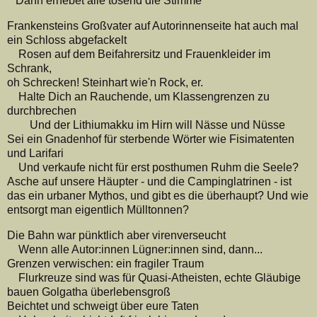
Dann erhebet alle tosend die Stimme
Frankensteins Großvater auf Autorinnenseite hat auch mal
ein Schloss abgefackelt
Rosen auf dem Beifahrersitz und Frauenkleider im
Schrank,
oh Schrecken! Steinhart wie'n Rock, er.
Halte Dich an Rauchende, um Klassengrenzen zu
durchbrechen
Und der Lithiumakku im Hirn will Nässe und Nüsse
Sei ein Gnadenhof für sterbende Wörter wie Fisimatenten
und Larifari
Und verkaufe nicht für erst posthumen Ruhm die Seele?
Asche auf unsere Häupter - und die Campinglatrinen - ist
das ein urbaner Mythos, und gibt es die überhaupt? Und wie
entsorgt man eigentlich Mülltonnen?
Die Bahn war pünktlich aber virenverseucht
Wenn alle Autor:innen Lügner:innen sind, dann...
Grenzen verwischen: ein fragiler Traum
Flurkreuze sind was für Quasi-Atheisten, echte Gläubige
bauen Golgatha überlebensgroß
Beichtet und schweigt über eure Taten