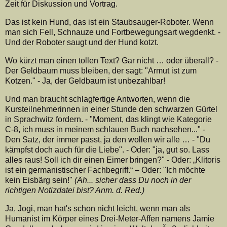
Zeit für Diskussion und Vortrag.
Das ist kein Hund, das ist ein Staubsauger-Roboter. Wenn
man sich Fell, Schnauze und Fortbewegungsart wegdenkt. -
Und der Roboter saugt und der Hund kotzt.
Wo kürzt man einen tollen Text? Gar nicht … oder überall? -
Der Geldbaum muss bleiben, der sagt: "Armut ist zum
Kotzen." - Ja, der Geldbaum ist unbezahlbar!
Und man braucht schlagfertige Antworten, wenn die
Kursteilnehmerinnen in einer Stunde den schwarzen Gürtel
in Sprachwitz fordern. - "Moment, das klingt wie Kategorie
C-8, ich muss in meinem schlauen Buch nachsehen..." -
Den Satz, der immer passt, ja den wollen wir alle … - "Du
kämpfst doch auch für die Liebe". - Oder: "ja, gut so. Lass
alles raus! Soll ich dir einen Eimer bringen?" - Oder: „Klitoris
ist ein germanistischer Fachbegriff.“ – Oder: "Ich möchte
kein Eisbärg sein!"
(Äh... sicher dass Du noch in der
richtigen Notizdatei bist? Anm. d. Red.)
Ja, Jogi, man hat's schon nicht leicht, wenn man als
Humanist im Körper eines Drei-Meter-Affen namens Jamie