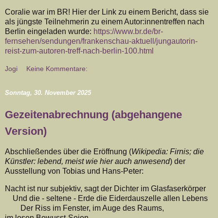
Coralie war im BR! Hier der Link zu einem Bericht, dass sie
als jüngste Teilnehmerin zu einem Autor:innentreffen nach
Berlin eingeladen wurde:
https://www.br.de/br-
fernsehen/sendungen/frankenschau-aktuell/jungautorin-
reist-zum-autoren-treff-nach-berlin-100.html
Jogi
Keine Kommentare:
Sonntag, 30. November 2025
Gezeitenabrechnung (abgehangene
Version)
Abschließendes über die Eröffnung (
Wikipedia: Firnis; die
Künstler: lebend, meist wie hier auch anwesend
) der
Ausstellung von Tobias und Hans-Peter:
Nacht ist nur subjektiv, sagt der Dichter im Glasfaserkörper
Und die - seltene - Erde die Eiderdauszelle allen Lebens
Der Riss im Fenster, im Auge des Raums,
im losen Bewusst-Seien