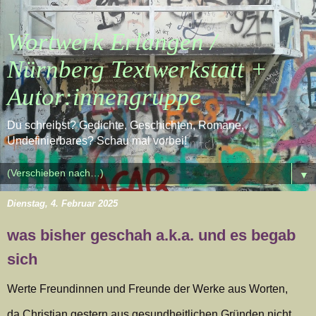
Wortwerk Erlangen /
Nürnberg Textwerkstatt +
Autor:innengruppe
Du schreibst? Gedichte, Geschichten, Romane,
Undefinierbares? Schau mal vorbei!
▼
Dienstag, 4. Februar 2025
was bisher geschah a.k.a. und es begab
sich
Werte Freundinnen und Freunde der Werke aus Worten,
da Christian gestern aus gesundheitlichen Gründen nicht