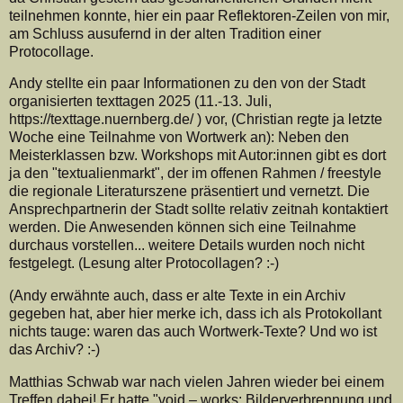
teilnehmen konnte, hier ein paar Reflektoren-Zeilen von mir,
am Schluss ausufernd in der alten Tradition einer
Protocollage.
Andy stellte ein paar Informationen zu den von der Stadt
organisierten texttagen 2025 (11.-13. Juli,
https://texttage.nuernberg.de/ ) vor, (Christian regte ja letzte
Woche eine Teilnahme von Wortwerk an): Neben den
Meisterklassen bzw. Workshops mit Autor:innen gibt es dort
ja den "textualienmarkt", der im offenen Rahmen / freestyle
die regionale Literaturszene präsentiert und vernetzt. Die
Ansprechpartnerin der Stadt sollte relativ zeitnah kontaktiert
werden. Die Anwesenden können sich eine Teilnahme
durchaus vorstellen... weitere Details wurden noch nicht
festgelegt. (Lesung alter Protocollagen? :-)
(Andy erwähnte auch, dass er alte Texte in ein Archiv
gegeben hat, aber hier merke ich, dass ich als Protokollant
nichts tauge: waren das auch Wortwerk-Texte? Und wo ist
das Archiv? :-)
Matthias Schwab war nach vielen Jahren wieder bei einem
Treffen dabei! Er hatte "void – works: Bilderverbrennung und