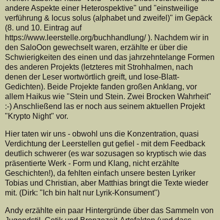
andere Aspekte einer Heterospektive" und "einstweilige
verführung & locus solus (alphabet und zweifel)" im Gepäck
(8. und 10. Eintrag auf
https://www.leerstelle.org/buchhandlung/ ). Nachdem wir in
den SaloOon gewechselt waren, erzählte er über die
Schwierigkeiten des einen und das jahrzehntelange Formen
des anderen Projekts (letzteres mit Strohhalmen, nach
denen der Leser wortwörtlich greift, und lose-Blatt-
Gedichten). Beide Projekte fanden großen Anklang, vor
allem Haikus wie "Stein und Stein. Zwei Brocken Wahrheit"
:-) Anschließend las er noch aus seinem aktuellen Projekt
"Krypto Night" vor.
Hier taten wir uns - obwohl uns die Konzentration, quasi
Verdichtung der Leerstellen gut gefiel - mit dem Feedback
deutlich schwerer (es war sozusagen so kryptisch wie das
präsentierte Werk - Form und Klang, nicht erzählte
Geschichten!), da fehlten einfach unsere besten Lyriker
Tobias und Christian, aber Matthias bringt die Texte wieder
mit. (Dirk: "Ich bin halt nur Lyrik-Konsument")
Andy erzählte ein paar Hintergründe über das Sammeln von