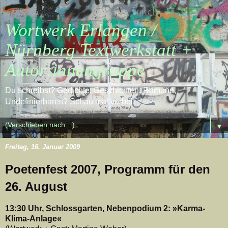
Wortwerk Erlangen /
Nürnberg Textwerkstatt +
Autor:innengruppe
Du schreibst? Gedichte, Geschichten, Romane,
Undefinierbares? Schau mal vorbei!
▼
Freitag, 16. Januar 2009
Poetenfest 2007, Programm für den
26. August
13:30 Uhr, Schlossgarten, Nebenpodium 2: »Karma-
Klima-Anlage«