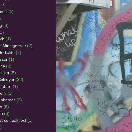
e
(5)
pohr
(2)
)
g
(3)
(1)
ach
(1)
on Minnigerode
(2)
Gedichte
(2)
sser
(1)
ebe
(2)
nsler
(5)
Schloyer
(32)
erature
(1)
pohr
(1)
enberger
(2)
er
(6)
en
(3)
st-schlachtfest
(1)
)