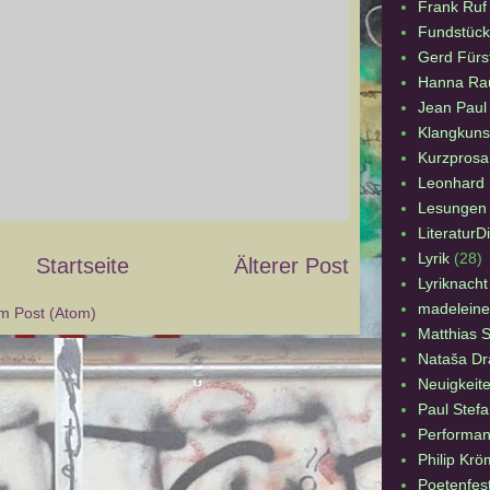
Frank Ruf
Fundstück
Gerd Fürs
Hanna Ra
Jean Paul
Klangkuns
Kurzprosa
Leonhard F
Lesungen
LiteraturD
Lyrik
(28)
Startseite
Älterer Post
Lyriknacht
madeleine
 Post (Atom)
Matthias 
Nataša Dr
Neuigkeit
Paul Stefa
Performa
Philip Krö
Poetenfes