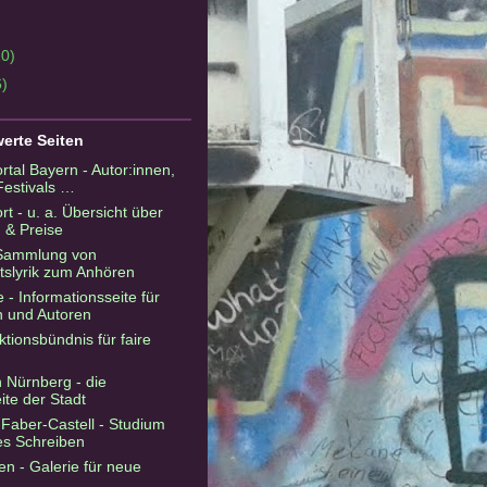
10)
6)
erte Seiten
ortal Bayern - Autor:innen,
estivals …
rt - u. a. Übersicht über
 & Preise
- Sammlung von
slyrik zum Anhören
e - Informationsseite für
n und Autoren
ktionsbündnis für faire
in Nürnberg - die
ite der Stadt
Faber-Castell - Studium
hes Schreiben
n - Galerie für neue