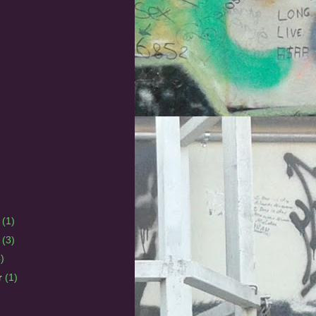
r
(1)
r
(3)
)
r
(1)