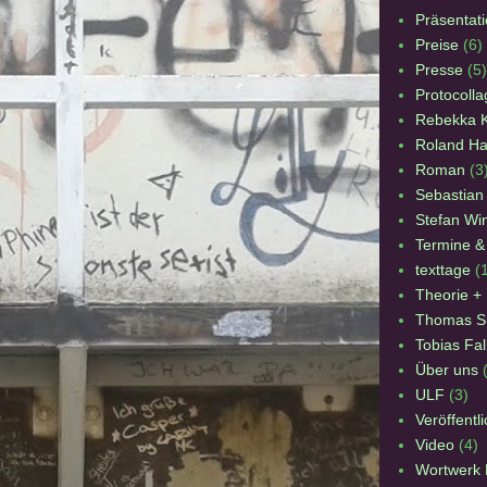
Präsentat
Preise
(6)
Presse
(5)
Protocoll
Rebekka K
Roland Ha
Roman
(3
Sebastia
Stefan Win
Termine &
texttage
(
Theorie +
Thomas S
Tobias Fa
Über uns
ULF
(3)
Veröffentl
Video
(4)
Wortwerk 