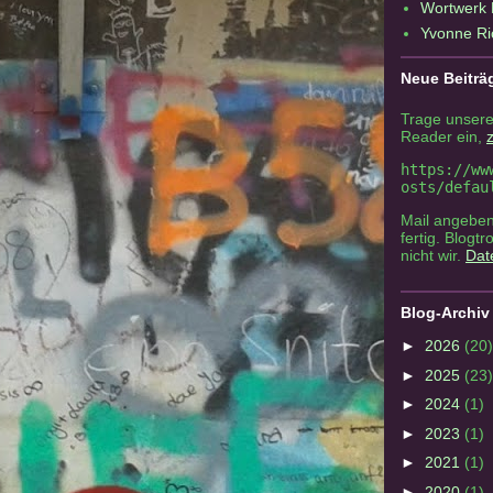
Wortwerk 
Yvonne Ri
Neue Beiträ
Trage unsere
Reader ein,
z
https://ww
osts/defau
Mail angeben
fertig. Blogtr
nicht wir.
Dat
Blog-Archiv
►
2026
(20)
►
2025
(23)
►
2024
(1)
►
2023
(1)
►
2021
(1)
►
2020
(1)