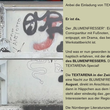
Anbei die Einladung von
Er ist da.
Der „BLUMENFRESSER“: Eine E
Comicpartitur mit Fußnoten, 
entpuppt, ein Drama, das b
Werkstattbericht ist.
Und was er nun geworden ist,
haptisch erfahren, mit der
d
des BLUMENFRESSERS.
Da
TEXTARENA-Special!
Die
TEXTARENA in der Zwi
eine Nacht zur BLUMENFRE
August
, direkt im Anschlus
dann in Häppchen aus dem
steht aber eindeutig das „ge
Interessierten aus der Regio
Die Nürnberger Literatursze