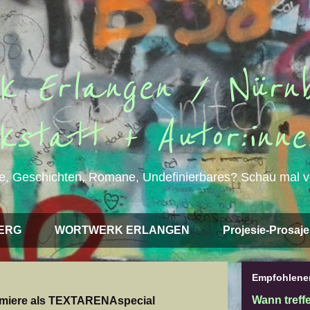
k Erlangen / Nürnb
kstatt + Autor:inne
e, Geschichten, Romane, Undefinierbares? Schau mal v
ERG
WORTWERK ERLANGEN
Projesie-Prosaje
Empfohlener
Wann treff
ere als TEXTARENAspecial