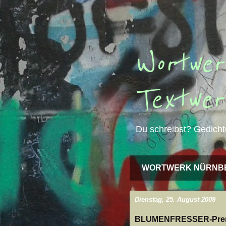
Wortwer
Textwer
Du schreibst? Gedicht
WORTWERK NÜRNB
Dienstag, 25. August 2009
BLUMENFRESSER-Premi