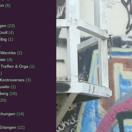
ion
(6)
agen
(23)
noll
(4)
lbig
(1)
)
n Wermke
(2)
ter
(4)
 Treffen & Orga
(1)
1)
 Kontroverses
(3)
uwito
(1)
lberg
(16)
(20)
ichungen
(14)
Erlangen
(11)