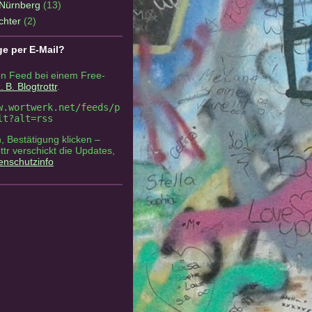
Nürnberg
(13)
chter
(2)
ge per E-Mail?
n Feed bei einem Free-
. B. Blogtrottr
.
w.wortwerk.net/feeds/p
lt?alt=rss
, Bestätigung klicken –
ottr verschickt die Updates,
enschutzinfo