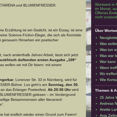
Wortwerk in 
 TEXTARENA und BLUMENFRESSER:
im Monat, auc
Offenes Ende
nicht zustand
rzählung ist ein Gedicht, ist ein Essay, ist eine
Über Wortw
eine Science-Fiction-Elegie, die sich als Komödie
Neuigkeite
ei genauem Hinsehen ein poetischer
Was wolle
Was tun w
 nach anderthalb Jahren Arbeit, lässt sich jetzt
Was war b
ruckfrisch duftenden ersten Ausgabe „109“
Wer kann
s wollen wir mit Dir feiern: mit einem
Wann treff
Wo treffen
Wie Konta
ngerbar
, Lorenzer Str. 33 in Nürnberg, wird für
SSER-Bühne. Los geht’s am
Sonntag, den 30.
s an das Erlanger Poetenfest.
Ab 20:30 Uhr
wird
Themen & A
 BLUMENFRESSER gelesen – im Vordergrund
25 Jahre 
sellige Beisammensein aller literarisch
Andreas 
n“.
Anette La
ne hat endlich wieder einen Grund zum Feiern!
Anja Zeltn