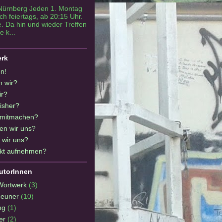
Nürnberg Jeden 1. Montag
h feiertags, ab 20:15 Uhr.
. Da hin und wieder Treffen
e k...
erk
n!
n wir?
ir?
isher?
 mitmachen?
en wir uns?
 wir uns?
kt aufnehmen?
utorInnen
Wortwerk
(3)
Neuner
(10)
ng
(1)
er
(2)