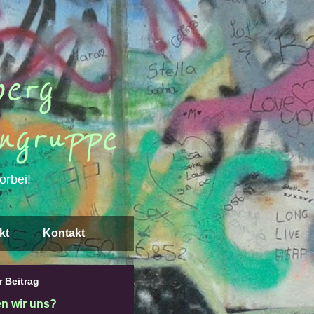
erg
ngruppe
orbei!
kt
Kontakt
 Beitrag
en wir uns?