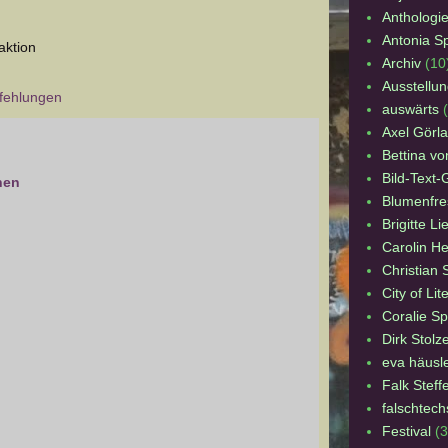
Anthologi
Antonia S
ktion
Archiv
(10
Ausstellun
fehlungen
auswärts
Axel Görl
Bettina v
Bild-Text-
hen
Blumenfre
Brigitte Li
Carolin He
Christian 
City of Lit
Coralie S
Dirk Stolz
eva häusl
Falk Steff
falschtech
Festival
(3