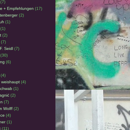
(7)
e + Empfehlungen
(17)
tenberger
(2)
uh
(1)
(1)
t
(2)
(7)
. Seidl
(7)
(30)
ing
(6)
(4)
 weishaupt
(4)
Schwab
(1)
agnić
(2)
en
(7)
n Wolff
(2)
nce
(4)
mer
(1)
t
(11)