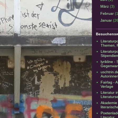
März
(3)
Februar
(
Januar
(2
Besuchensw
Literaturp
Themen, F
Literaturpo
Stipendien
lyrikline 
Gegenwart
uschtrin.d
Autorinne
Fairlag - A
Verlage
Literatur 
Literaturse
Akademie 
literarisc
Poetenlade
Literatur