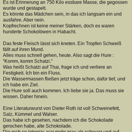
Es ist Erinnerung an 750 Kilo essbare Masse, die gegossen
wurde und gestapelt.
Es könnte das Mädchen sein, in das ich langsam ein und
ausfahre. Aber nein.
Kopfrechnen ist keine meiner Stärken, doch es waren
hunderte Schokolöwen in Habacht.
Das feste Fleisch lässt sich kneten. Ein Tropfen Schweiß
fällt auf ihren Mund.
Alles muss schnell gehen, heute. Also sagt die Hure :
“Komm, komm Schatzi.“
Was heißt Schatzi auf Thai, frage ich und verliere an
Festigkeit. Ich bin ein Fluss.
Die Wassermassen fließen jetzt träge schon, dafür tief, und
ich habe ein Ziel.
Die Hure soll auch kommen. Ich liebe sie ja. Das muss sie
wissen. Daher hinein.
Eine Literaturwurst von Dieter Roth ist voll Schweinefett,
Salz, Kümmel und Walser.
Das habe ich gesehen, nachdem ich die Schokolade
gerochen habe, alte Schokolade.
Die roch so intensiv, war mehr grau als schwarz und auf