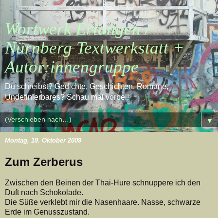
Wortwerk Erlangen /
Nürnberg Textwerkstatt +
Autor:innengruppe
Du schreibst? Gedichte, Geschichten, Romane,
Undefinierbares? Schau mal vorbei!
▼
Montag, 19. Oktober 2009
Zum Zerberus
Zwischen den Beinen der Thai-Hure schnuppere ich den
Duft nach Schokolade.
Die Süße verklebt mir die Nasenhaare. Nasse, schwarze
Erde im Genusszustand.